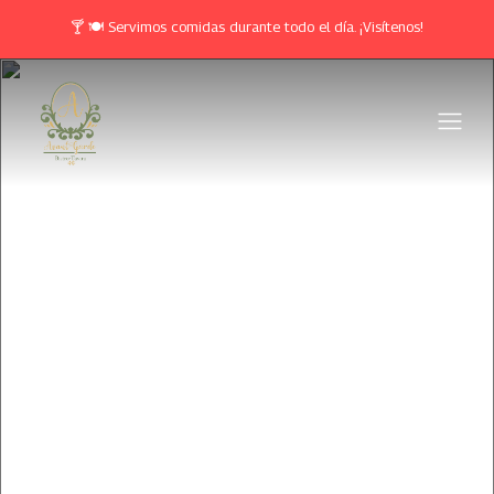
🍸 🍽️ Servimos comidas durante todo el día. ¡Visítenos!